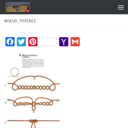
Skip to content
NOEUD_POTENCE
Facebook
Twitter
Pinterest
Yahoo
Gmail
Mail