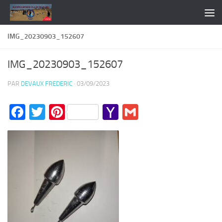
Skip to content
IMG_20230903_152607
IMG_20230903_152607
PAR
DEVAUX FREDERIC
·
03/09/2023
Facebook
Twitter
Pinterest
Yahoo
Gmail
Mail