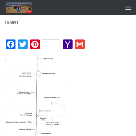
Skip to content
TRAIN1
Facebook
Twitter
Pinterest
Yahoo
Gmail
Mail