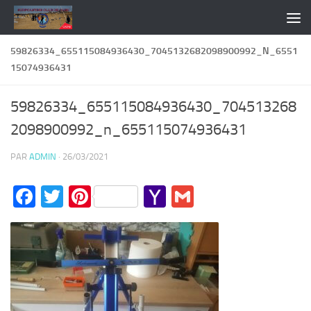
Skip to content
59826334_655115084936430_7045132682098900992_N_6551
15074936431
59826334_655115084936430_704513268
2098900992_n_655115074936431
PAR
ADMIN
·
26/03/2021
Facebook
Twitter
Pinterest
Yahoo
Gmail
Mail