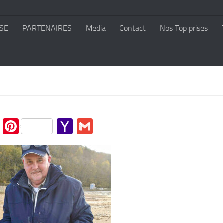
SE
PARTENAIRES
Media
Contact
Nos Top prises
cebook
Twitter
Pinterest
Yahoo
Gmail
Mail