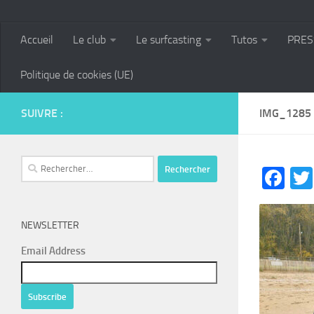
Accueil
Le club
Le surfcasting
Tutos
PRES
Politique de cookies (UE)
SUIVRE :
IMG_1285
Rechercher :
Fa
NEWSLETTER
Email Address