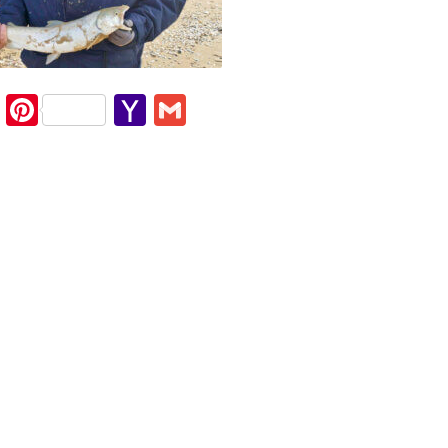
cebook
Twitter
Pinterest
Yahoo
Gmail
Mail