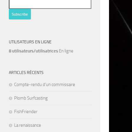
UTILISATEURS EN LIGNE
8 utilisateurs/utilisatrices
En ligne
ARTICLES RÉCENTS
Compte-rendu d’un commissaire
Plomb Surfcasting
FishFriender
La renaissance