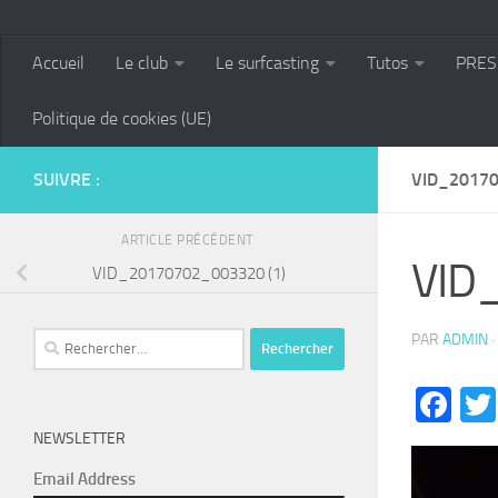
Accueil
Le club
Le surfcasting
Tutos
PRES
Politique de cookies (UE)
SUIVRE :
VID_20170
ARTICLE PRÉCÉDENT
VID
VID_20170702_003320 (1)
Rechercher :
PAR
ADMIN
·
Fa
NEWSLETTER
Lecteur
Email Address
vidéo