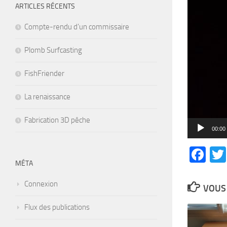
ARTICLES RÉCENTS
Compte-rendu d’un commissaire
Plomb Surfcasting
FishFriender
La renaissance
Fabrication 3D pêche
00:00
Fa
MÉTA
Connexion
VOUS 
Flux des publications