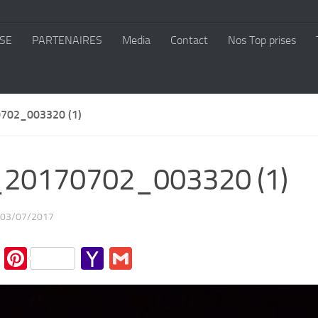
SE
PARTENAIRES
Media
Contact
Nos Top prises
702_003320 (1)
_20170702_003320 (1)
03/07/2017
cebook
Twitter
Pinterest
Yahoo
Gmail
Mail