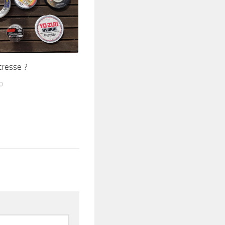
tresse ?
0