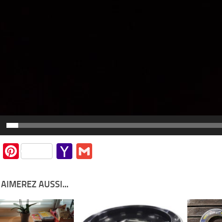
cebook
Twitter
Pinterest
Yahoo
Gmail
Mail
AIMEREZ AUSSI...