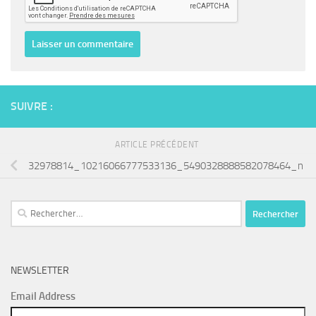
SUIVRE :
ARTICLE PRÉCÉDENT
32978814_10216066777533136_5490328888582078464_n
Rechercher :
NEWSLETTER
Email Address