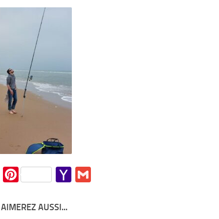
Mail
cebook
Twitter
Pinterest
Yahoo
Gmail
Mail
AIMEREZ AUSSI...