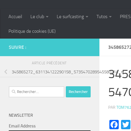
Accueil
Le club
Le surfcasting
Tutos
PRES
Politique de cookies (UE)
SUIVRE :
34586527
ARTICLE PRÉCÉDENT
345
345865272_631134122290158_5735470289545580214_n
547
Rechercher :
PAR
TOM76
NEWSLETTER
Fa
Email Address