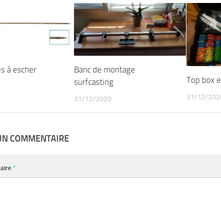
es à escher
Banc de montage
Top box 
surfcasting
31/12/202
31/12/2020
 UN COMMENTAIRE
aire
*