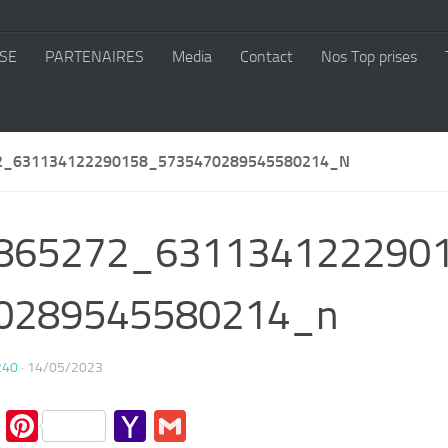
SE
PARTENAIRES
Media
Contact
Nos Top prises
2_631134122290158_5735470289545580214_N
865272_631134122290
0289545580214_n
240
·
14/05/2023
cebook
Twitter
Pinterest
Yahoo
Gmail