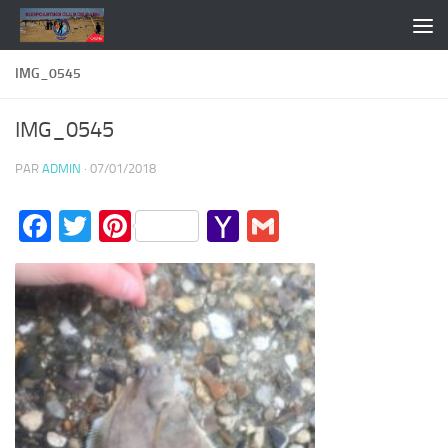
Skip to content
IMG_0545
IMG_0545
PAR
ADMIN
·
07/01/2018
Facebook
Twitter
Pinterest
Yahoo
Gmail
Mail