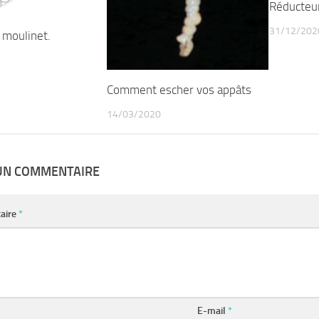
Réducteu
31/12/202
u moulinet.
Comment escher vos appâts
14/03/2020
 UN COMMENTAIRE
aire
*
E-mail
*