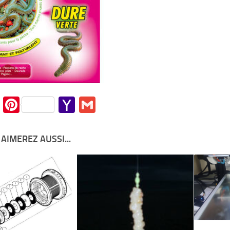
cebook
Twitter
Pinterest
Yahoo
Gmail
Mail
AIMEREZ AUSSI...