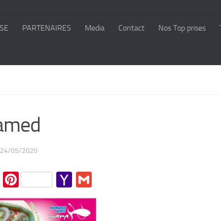
SE
PARTENAIRES
Media
Contact
Nos Top prises
amed
24/05/2020
cebook
Twitter
Pinterest
Yahoo
Gmail
Mail