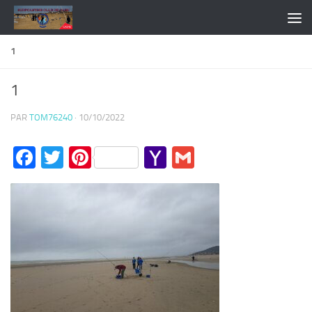
Skip to content
1
1
PAR
TOM76240
·
10/10/2022
Facebook
Twitter
Pinterest
Yahoo
Gmail
Mail